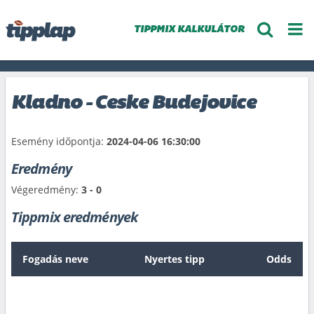
TIPPMIX KALKULÁTOR
Kladno - Ceske Budejovice
Esemény időpontja:
2024-04-06 16:30:00
Eredmény
Végeredmény:
3 - 0
Tippmix eredmények
Fogadás neve
Nyertes tipp
Odds