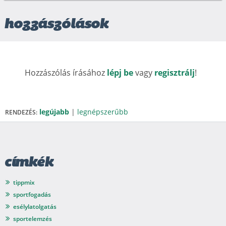
hozzászólások
Hozzászólás írásához
lépj be
vagy
regisztrálj
!
legújabb
|
legnépszerűbb
RENDEZÉS:
címkék
tippmix
sportfogadás
esélylatolgatás
sportelemzés