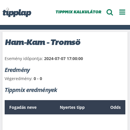
TIPPMIX KALKULÁTOR
Ham-Kam - Tromsö
Esemény időpontja:
2024-07-07 17:00:00
Eredmény
Végeredmény:
0 - 0
Tippmix eredmények
Fogadás neve
Nyertes tipp
Odds