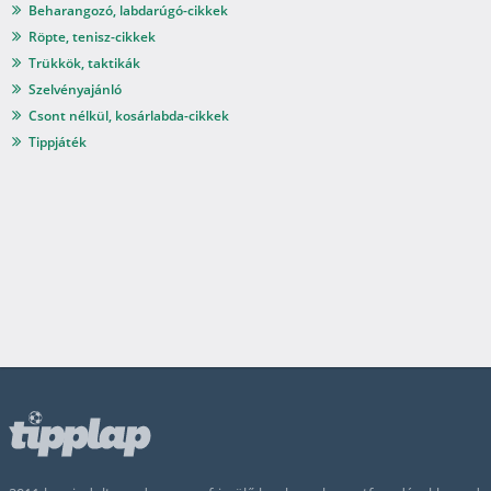
Beharangozó, labdarúgó-cikkek
Röpte, tenisz-cikkek
Trükkök, taktikák
Szelvényajánló
Csont nélkül, kosárlabda-cikkek
Tippjáték