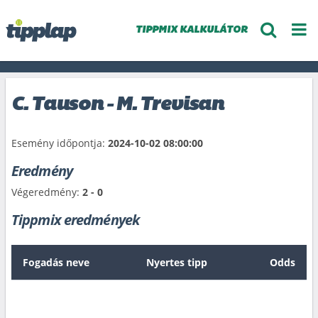
TIPPMIX KALKULÁTOR
C. Tauson - M. Trevisan
Esemény időpontja:
2024-10-02 08:00:00
Eredmény
Végeredmény:
2 - 0
Tippmix eredmények
Fogadás neve
Nyertes tipp
Odds