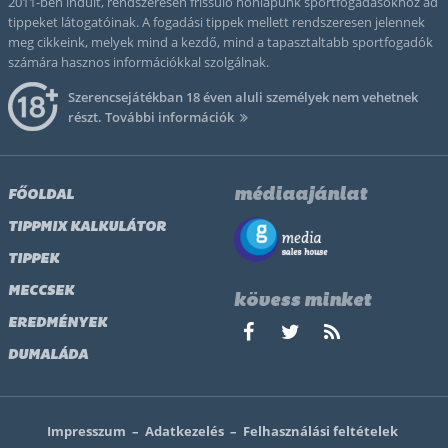
2011-ben indult, rendszeresen frissülő honlapunk sportfogadásokhoz ad
tippeket látogatóinak. A fogadási tippek mellett rendszeresen jelennek
meg cikkeink, melyek mind a kezdő, mind a tapasztaltabb sportfogadók
számára hasznos információkkal szolgálnak.
Szerencsejátékban 18 éven aluli személyek nem vehetnek
részt.
További információk
médiaajánlat
FŐOLDAL
TIPPMIX KALKULÁTOR
TIPPEK
MECCSEK
kövess minket
EREDMÉNYEK
DUMALÁDA
Impresszum
–
Adatkezelés
–
Felhasználási feltételek