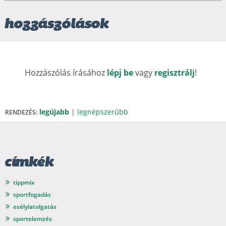
hozzászólások
Hozzászólás írásához
lépj be
vagy
regisztrálj
!
legújabb
|
legnépszerűbb
RENDEZÉS:
címkék
tippmix
sportfogadás
esélylatolgatás
sportelemzés