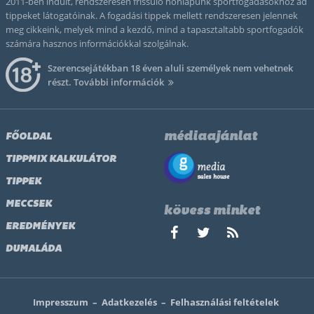
2011-ben indult, rendszeresen frissülő honlapunk sportfogadásokhoz ad
tippeket látogatóinak. A fogadási tippek mellett rendszeresen jelennek
meg cikkeink, melyek mind a kezdő, mind a tapasztaltabb sportfogadók
számára hasznos információkkal szolgálnak.
Szerencsejátékban 18 éven aluli személyek nem vehetnek
részt.
További információk
médiaajánlat
FŐOLDAL
TIPPMIX KALKULÁTOR
TIPPEK
MECCSEK
kövess minket
EREDMÉNYEK
DUMALÁDA
Impresszum
–
Adatkezelés
–
Felhasználási feltételek