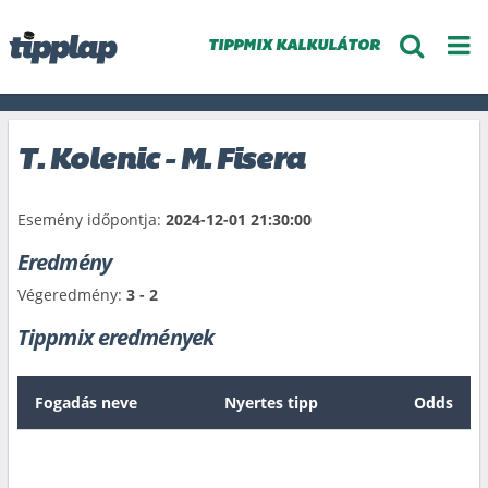
TIPPMIX KALKULÁTOR
T. Kolenic - M. Fisera
Esemény időpontja:
2024-12-01 21:30:00
Eredmény
Végeredmény:
3 - 2
Tippmix eredmények
Fogadás neve
Nyertes tipp
Odds