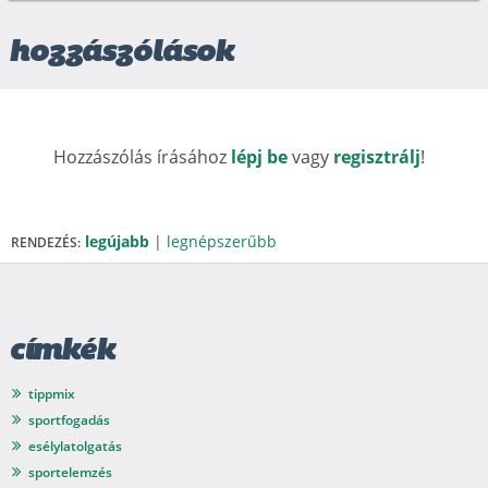
hozzászólások
Hozzászólás írásához
lépj be
vagy
regisztrálj
!
legújabb
|
legnépszerűbb
RENDEZÉS:
címkék
tippmix
sportfogadás
esélylatolgatás
sportelemzés