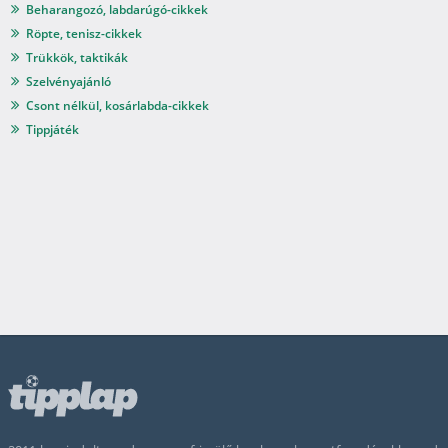
Beharangozó, labdarúgó-cikkek
Röpte, tenisz-cikkek
Trükkök, taktikák
Szelvényajánló
Csont nélkül, kosárlabda-cikkek
Tippjáték