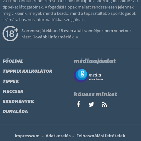
2011-ben indult, rendszeresen frissülő honlapunk sportfogadásokhoz ad
tippeket látogatóinak. A fogadási tippek mellett rendszeresen jelennek
meg cikkeink, melyek mind a kezdő, mind a tapasztaltabb sportfogadók
számára hasznos információkkal szolgálnak.
Szerencsejátékban 18 éven aluli személyek nem vehetnek
részt.
További információk
médiaajánlat
FŐOLDAL
TIPPMIX KALKULÁTOR
TIPPEK
MECCSEK
kövess minket
EREDMÉNYEK
DUMALÁDA
Impresszum
–
Adatkezelés
–
Felhasználási feltételek