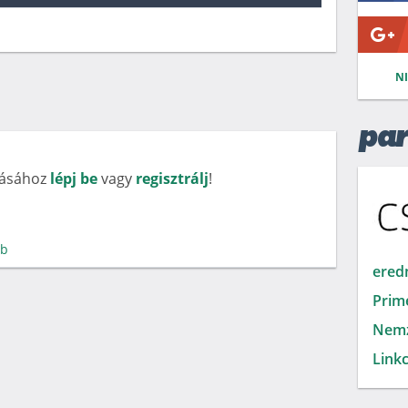
N
par
rásához
lépj be
vagy
regisztrálj
!
bb
ered
Prim
Nemz
Linkc