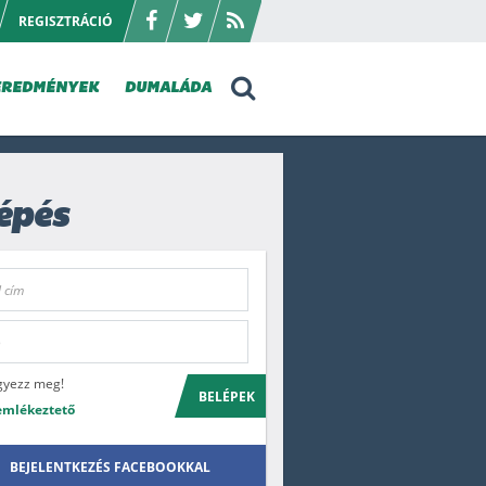
REGISZTRÁCIÓ
EREDMÉNYEK
DUMALÁDA
épés
gyezz meg!
BELÉPEK
emlékeztető
BEJELENTKEZÉS FACEBOOKKAL