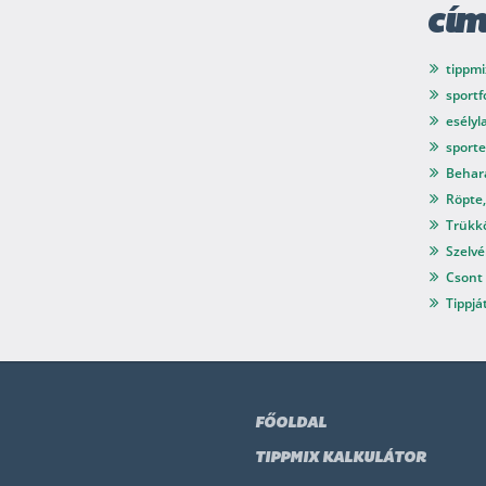
cí
tippmi
sport
esélyl
sport
Behar
Röpte,
Trükkö
Szelvé
Csont 
Tippjá
FŐOLDAL
TIPPMIX KALKULÁTOR