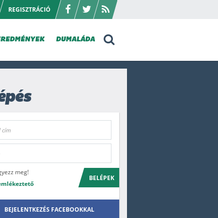
REGISZTRÁCIÓ
EREDMÉNYEK
DUMALÁDA
épés
gyezz meg!
BELÉPEK
emlékeztető
BEJELENTKEZÉS FACEBOOKKAL