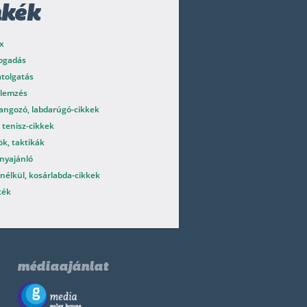
mkék
x
fogadás
atolgatás
elemzés
angozó, labdarúgó-cikkek
 tenisz-cikkek
k, taktikák
nyajánló
nélkül, kosárlabda-cikkek
ték
médiaajánlat