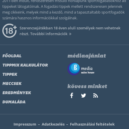
2011-ben indult, rendszeresen frissülő honlapunk sportfogadásokhoz ad
tippeket látogatóinak. A fogadási tippek mellett rendszeresen jelennek
meg cikkeink, melyek mind a kezdő, mind a tapasztaltabb sportfogadók
számára hasznos információkkal szolgálnak.
Szerencsejátékban 18 éven aluli személyek nem vehetnek
részt.
További információk
médiaajánlat
FŐOLDAL
TIPPMIX KALKULÁTOR
TIPPEK
MECCSEK
kövess minket
EREDMÉNYEK
DUMALÁDA
Impresszum
–
Adatkezelés
–
Felhasználási feltételek