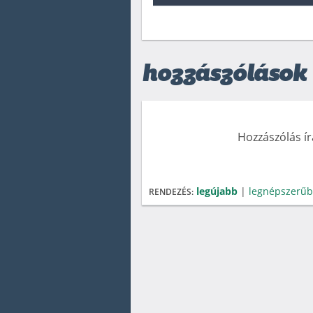
hozzászólások
Hozzászólás í
legújabb
|
legnépszerű
RENDEZÉS: