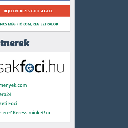
BEJELENTKEZÉS GOOGLE-LEL
INCS MÉG FIÓKOM, REGISZTRÁLOK
tnerek
menyek.com
era24
eti Foci
sere? Keress minket! ›››