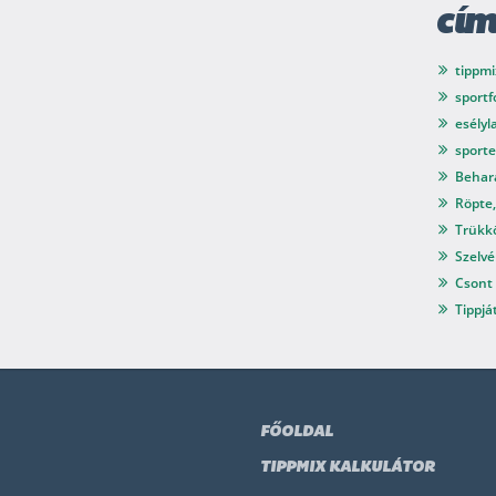
cí
tippmi
sport
esélyl
sport
Behar
Röpte,
Trükkö
Szelvé
Csont 
Tippjá
FŐOLDAL
TIPPMIX KALKULÁTOR