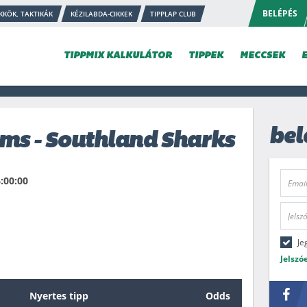
BELÉPÉS
KKÖK, TAKTIKÁK
KÉZILABDA-CIKKEK
TIPPLAP CLUB
TIPPMIX KALKULÁTOR
TIPPEK
MECCSEK
bel
ms - Southland Sharks
:00:00
Je
Jelszó
Nyertes tipp
Odds