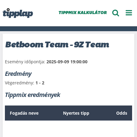
TIPPMIX KALKULÁTOR
Betboom Team - 9Z Team
Esemény időpontja:
2025-09-09 19:00:00
Eredmény
Végeredmény:
1 - 2
Tippmix eredmények
Fogadás neve
Nyertes tipp
Odds