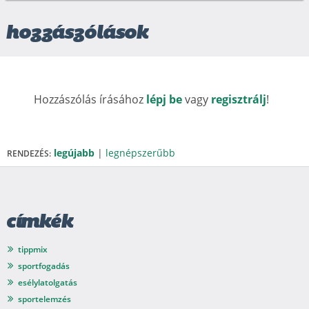
hozzászólások
Hozzászólás írásához
lépj be
vagy
regisztrálj
!
legújabb
|
legnépszerűbb
RENDEZÉS:
címkék
tippmix
sportfogadás
esélylatolgatás
sportelemzés