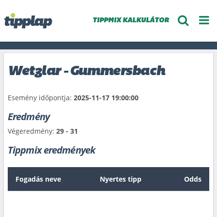
TIPPMIX KALKULÁTOR
Wetzlar - Gummersbach
Esemény időpontja:
2025-11-17 19:00:00
Eredmény
Végeredmény:
29 - 31
Tippmix eredmények
Fogadás neve
Nyertes tipp
Odds