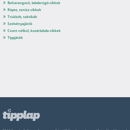
Beharangozó, labdarúgó-cikkek
Röpte, tenisz-cikkek
Trükkök, taktikák
Szelvényajánló
Csont nélkül, kosárlabda-cikkek
Tippjáték