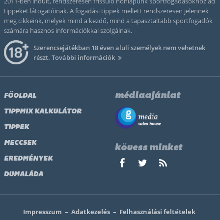
2011-ben indult, rendszeresen frissülő honlapunk sportfogadásokhoz ad
tippeket látogatóinak. A fogadási tippek mellett rendszeresen jelennek
meg cikkeink, melyek mind a kezdő, mind a tapasztaltabb sportfogadók
számára hasznos információkkal szolgálnak.
Szerencsejátékban 18 éven aluli személyek nem vehetnek
részt.
További információk
médiaajánlat
FŐOLDAL
TIPPMIX KALKULÁTOR
TIPPEK
MECCSEK
kövess minket
EREDMÉNYEK
DUMALÁDA
Impresszum
–
Adatkezelés
–
Felhasználási feltételek