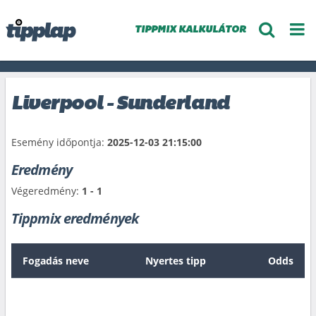
TIPPMIX KALKULÁTOR
Liverpool - Sunderland
Esemény időpontja:
2025-12-03 21:15:00
Eredmény
Végeredmény:
1 - 1
Tippmix eredmények
Fogadás neve
Nyertes tipp
Odds