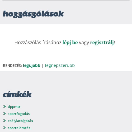
hozzászólások
Hozzászólás írásához
lépj be
vagy
regisztrálj
!
legújabb
|
legnépszerűbb
RENDEZÉS:
címkék
tippmix
sportfogadás
esélylatolgatás
sportelemzés