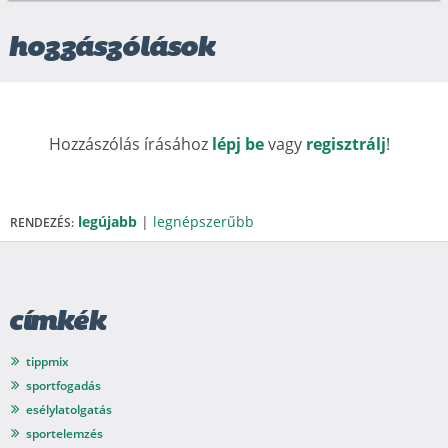
hozzászólások
Hozzászólás írásához
lépj be
vagy
regisztrálj
!
legújabb
|
legnépszerűbb
RENDEZÉS:
címkék
tippmix
sportfogadás
esélylatolgatás
sportelemzés