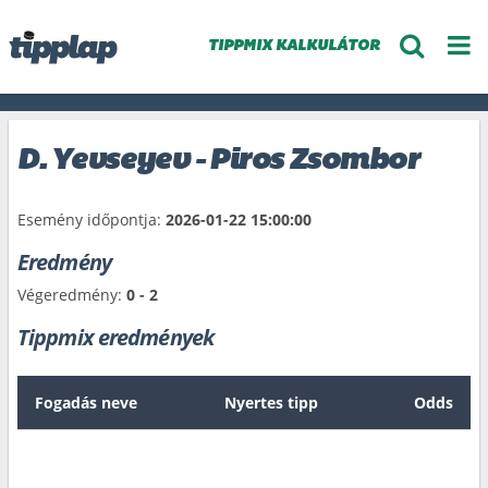
TIPPMIX KALKULÁTOR
D. Yevseyev - Piros Zsombor
Esemény időpontja:
2026-01-22 15:00:00
Eredmény
Végeredmény:
0 - 2
Tippmix eredmények
Fogadás neve
Nyertes tipp
Odds