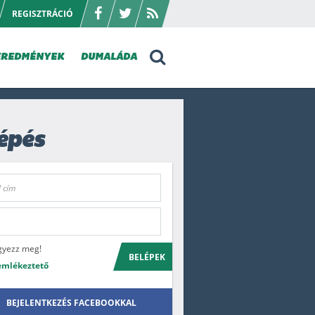
REGISZTRÁCIÓ
EREDMÉNYEK
DUMALÁDA
épés
gyezz meg!
BELÉPEK
emlékeztető
BEJELENTKEZÉS FACEBOOKKAL