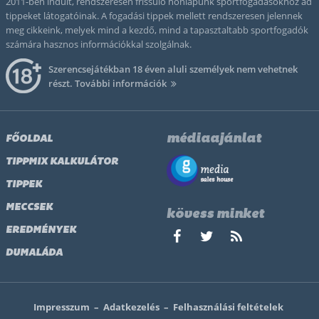
2011-ben indult, rendszeresen frissülő honlapunk sportfogadásokhoz ad
tippeket látogatóinak. A fogadási tippek mellett rendszeresen jelennek
meg cikkeink, melyek mind a kezdő, mind a tapasztaltabb sportfogadók
számára hasznos információkkal szolgálnak.
Szerencsejátékban 18 éven aluli személyek nem vehetnek
részt.
További információk
médiaajánlat
FŐOLDAL
TIPPMIX KALKULÁTOR
TIPPEK
MECCSEK
kövess minket
EREDMÉNYEK
DUMALÁDA
Impresszum
–
Adatkezelés
–
Felhasználási feltételek