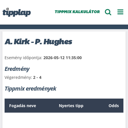
TIPPMIX KALKULÁTOR
A. Kirk - P. Hughes
Esemény időpontja:
2026-05-12 11:35:00
Eredmény
Végeredmény:
2 - 4
Tippmix eredmények
Fogadás neve
Nyertes tipp
Odds