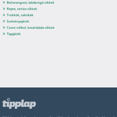
Beharangozó, labdarúgó-cikkek
Röpte, tenisz-cikkek
Trükkök, taktikák
Szelvényajánló
Csont nélkül, kosárlabda-cikkek
Tippjáték