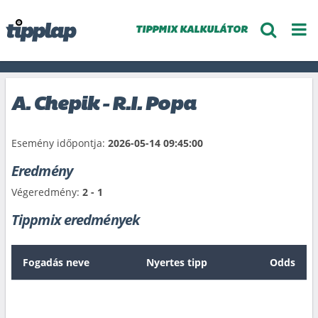
TIPPMIX KALKULÁTOR
A. Chepik - R.I. Popa
Esemény időpontja:
2026-05-14 09:45:00
Eredmény
Végeredmény:
2 - 1
Tippmix eredmények
Fogadás neve
Nyertes tipp
Odds