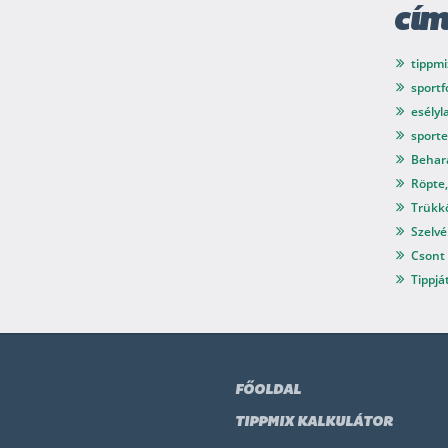
cí
tippmi
sport
esélyl
sport
Behar
Röpte,
Trükkö
Szelvé
Csont 
Tippjá
FŐOLDAL
TIPPMIX KALKULÁTOR