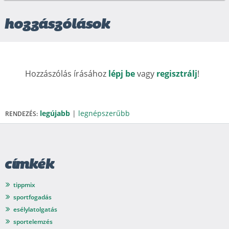
hozzászólások
Hozzászólás írásához
lépj be
vagy
regisztrálj
!
legújabb
|
legnépszerűbb
RENDEZÉS:
címkék
tippmix
sportfogadás
esélylatolgatás
sportelemzés