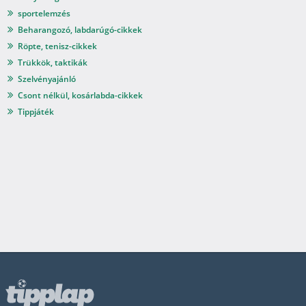
sportelemzés
Beharangozó, labdarúgó-cikkek
Röpte, tenisz-cikkek
Trükkök, taktikák
Szelvényajánló
Csont nélkül, kosárlabda-cikkek
Tippjáték