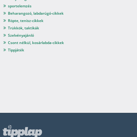
sportelemzés
Beharangozó, labdarúgó-cikkek
Röpte, tenisz-cikkek
Trükkök, taktikák
Szelvényajánló
Csont nélkül, kosárlabda-cikkek
Tippjáték