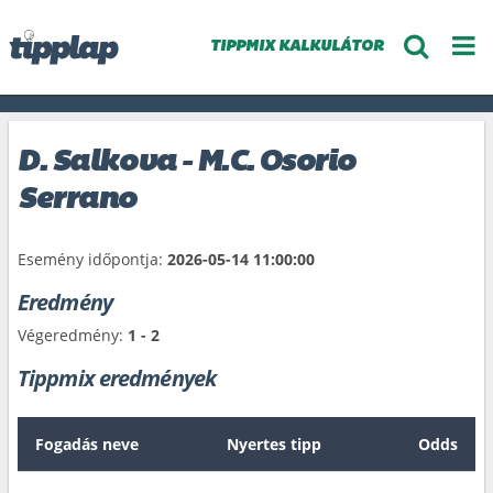
TIPPMIX KALKULÁTOR
D. Salkova - M.C. Osorio
Serrano
Esemény időpontja:
2026-05-14 11:00:00
Eredmény
Végeredmény:
1 - 2
Tippmix eredmények
Fogadás neve
Nyertes tipp
Odds