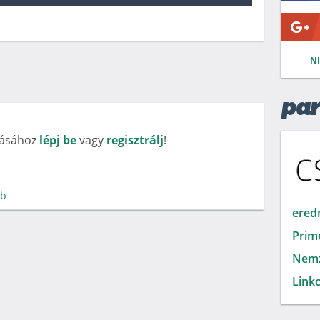
N
par
rásához
lépj be
vagy
regisztrálj
!
bb
ered
Prim
Nemz
Linkc