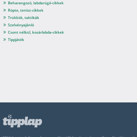
Beharangozó, labdarúgó-cikkek
Röpte, tenisz-cikkek
Trükkök, taktikák
Szelvényajánló
Csont nélkül, kosárlabda-cikkek
Tippjáték