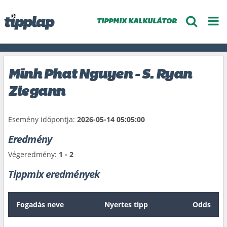
TIPPMIX KALKULÁTOR
Minh Phat Nguyen - S. Ryan
Ziegann
Esemény időpontja:
2026-05-14 05:05:00
Eredmény
Végeredmény:
1 - 2
Tippmix eredmények
Fogadás neve
Nyertes tipp
Odds