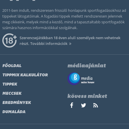
2011-ben indult, rendszeresen frissülő honlapunk sportfogadásokhoz ad
tippeket látogatóinak. A fogadási tippek mellett rendszeresen jelennek
meg cikkeink, melyek mind a kezdő, mind a tapasztaltabb sportfogadók
számára hasznos információkkal szolgálnak.
Szerencsejátékban 18 éven aluli személyek nem vehetnek
részt.
További információk
médiaajánlat
FŐOLDAL
TIPPMIX KALKULÁTOR
TIPPEK
MECCSEK
kövess minket
EREDMÉNYEK
DUMALÁDA