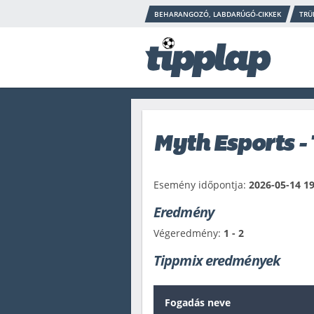
BEHARANGOZÓ, LABDARÚGÓ-CIKKEK
TRÜ
Myth Esports -
Esemény időpontja:
2026-05-14 19
Eredmény
Végeredmény:
1 - 2
Tippmix eredmények
Fogadás neve