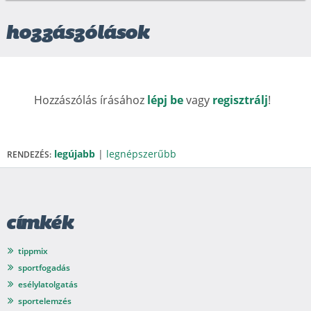
hozzászólások
Hozzászólás írásához
lépj be
vagy
regisztrálj
!
legújabb
|
legnépszerűbb
RENDEZÉS:
címkék
tippmix
sportfogadás
esélylatolgatás
sportelemzés