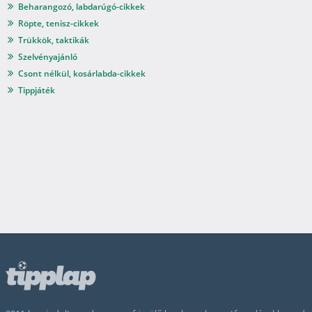
Beharangozó, labdarúgó-cikkek
Röpte, tenisz-cikkek
Trükkök, taktikák
Szelvényajánló
Csont nélkül, kosárlabda-cikkek
Tippjáték