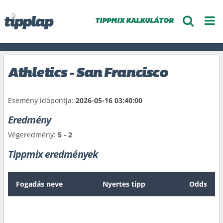
TIPPMIX KALKULÁTOR
Athletics - San Francisco
Esemény időpontja:
2026-05-16 03:40:00
Eredmény
Végeredmény:
5 - 2
Tippmix eredmények
Fogadás neve
Nyertes tipp
Odds