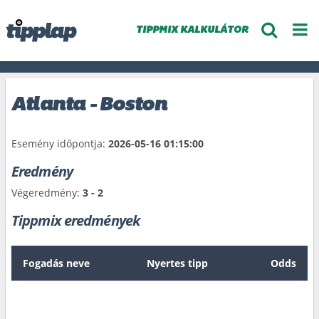
TIPPMIX KALKULÁTOR
Atlanta - Boston
Esemény időpontja:
2026-05-16 01:15:00
Eredmény
Végeredmény:
3 - 2
Tippmix eredmények
Fogadás neve
Nyertes tipp
Odds