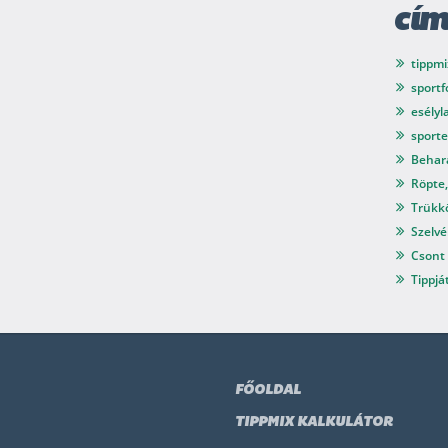
cí
tippmi
sport
esélyl
sport
Behar
Röpte,
Trükkö
Szelvé
Csont 
Tippjá
FŐOLDAL
TIPPMIX KALKULÁTOR