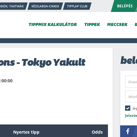
BELÉPÉS
KKÖK, TAKTIKÁK
KÉZILABDA-CIKKEK
TIPPLAP CLUB
TIPPMIX KALKULÁTOR
TIPPEK
MECCSEK
bel
ns - Tokyo Yakult
:00:00
Je
Jelszó
Nyertes tipp
Odds