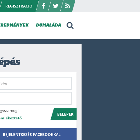
REGISZTRÁCIÓ
EREDMÉNYEK
DUMALÁDA
épés
gyezz meg!
BELÉPEK
emlékeztető
BEJELENTKEZÉS FACEBOOKKAL