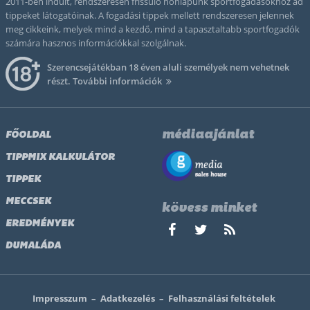
2011-ben indult, rendszeresen frissülő honlapunk sportfogadásokhoz ad
tippeket látogatóinak. A fogadási tippek mellett rendszeresen jelennek
meg cikkeink, melyek mind a kezdő, mind a tapasztaltabb sportfogadók
számára hasznos információkkal szolgálnak.
Szerencsejátékban 18 éven aluli személyek nem vehetnek
részt.
További információk
médiaajánlat
FŐOLDAL
TIPPMIX KALKULÁTOR
TIPPEK
MECCSEK
kövess minket
EREDMÉNYEK
DUMALÁDA
Impresszum
–
Adatkezelés
–
Felhasználási feltételek