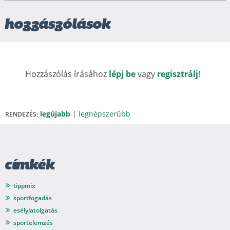
hozzászólások
Hozzászólás írásához
lépj be
vagy
regisztrálj
!
legújabb
|
legnépszerűbb
RENDEZÉS:
címkék
tippmix
sportfogadás
esélylatolgatás
sportelemzés