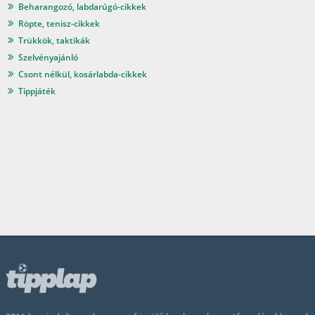
Beharangozó, labdarúgó-cikkek
Röpte, tenisz-cikkek
Trükkök, taktikák
Szelvényajánló
Csont nélkül, kosárlabda-cikkek
Tippjáték