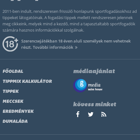
2011-ben indult, rendszeresen frissülő honlapunk sportfogadásokhoz ad
tippeket látogatóinak. A fogadási tippek mellett rendszeresen jelennek
meg cikkeink, melyek mind a kezdő, mind a tapasztaltabb sportfogadók
számára hasznos információkkal szolgálnak.
Szerencsejátékban 18 éven aluli személyek nem vehetnek
részt.
További információk
médiaajánlat
FŐOLDAL
TIPPMIX KALKULÁTOR
TIPPEK
MECCSEK
kövess minket
EREDMÉNYEK
DUMALÁDA