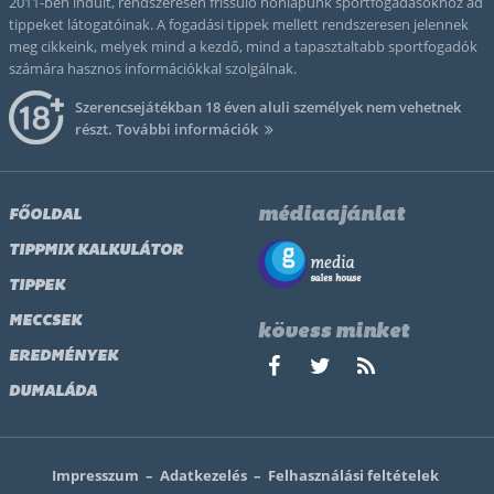
2011-ben indult, rendszeresen frissülő honlapunk sportfogadásokhoz ad
tippeket látogatóinak. A fogadási tippek mellett rendszeresen jelennek
meg cikkeink, melyek mind a kezdő, mind a tapasztaltabb sportfogadók
számára hasznos információkkal szolgálnak.
Szerencsejátékban 18 éven aluli személyek nem vehetnek
részt.
További információk
médiaajánlat
FŐOLDAL
TIPPMIX KALKULÁTOR
TIPPEK
MECCSEK
kövess minket
EREDMÉNYEK
DUMALÁDA
Impresszum
–
Adatkezelés
–
Felhasználási feltételek