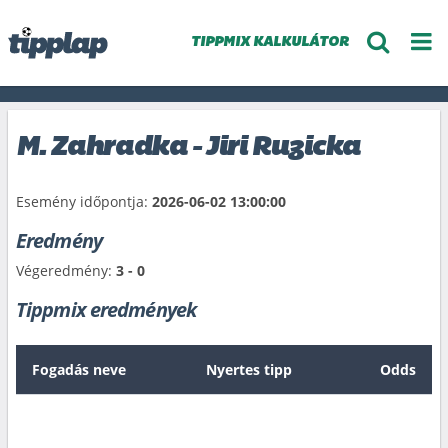
TIPPMIX KALKULÁTOR
M. Zahradka - Jiri Ruzicka
Esemény időpontja:
2026-06-02 13:00:00
Eredmény
Végeredmény:
3 - 0
Tippmix eredmények
Fogadás neve
Nyertes tipp
Odds