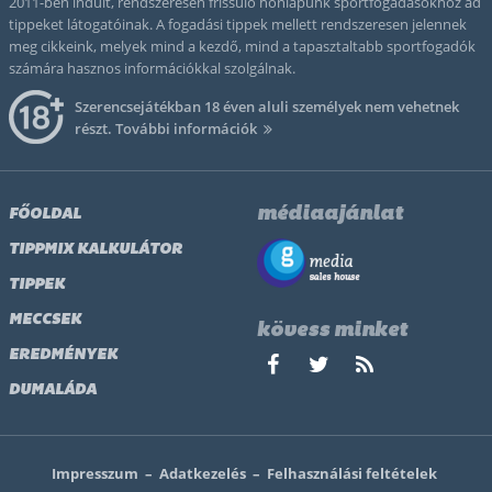
2011-ben indult, rendszeresen frissülő honlapunk sportfogadásokhoz ad
tippeket látogatóinak. A fogadási tippek mellett rendszeresen jelennek
meg cikkeink, melyek mind a kezdő, mind a tapasztaltabb sportfogadók
számára hasznos információkkal szolgálnak.
Szerencsejátékban 18 éven aluli személyek nem vehetnek
részt.
További információk
médiaajánlat
FŐOLDAL
TIPPMIX KALKULÁTOR
TIPPEK
MECCSEK
kövess minket
EREDMÉNYEK
DUMALÁDA
Impresszum
–
Adatkezelés
–
Felhasználási feltételek