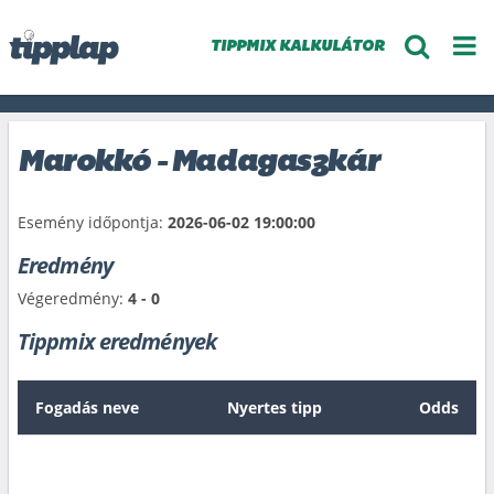
TIPPMIX KALKULÁTOR
Marokkó - Madagaszkár
Esemény időpontja:
2026-06-02 19:00:00
Eredmény
Végeredmény:
4 - 0
Tippmix eredmények
Fogadás neve
Nyertes tipp
Odds