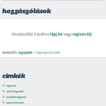
hozzászólások
Hozzászólás írásához
lépj be
vagy
regisztrálj
!
legújabb
|
legnépszerűbb
RENDEZÉS:
címkék
tippmix
sportfogadás
esélylatolgatás
sportelemzés