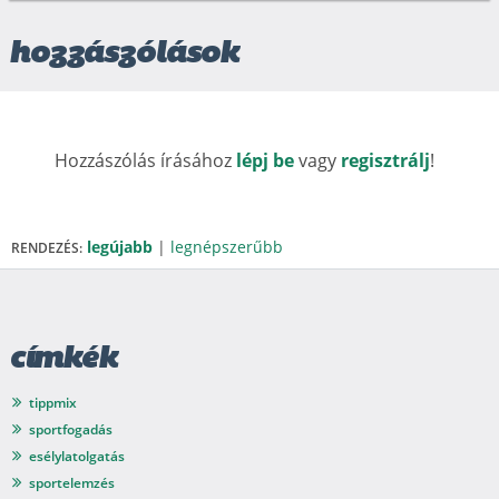
hozzászólások
Hozzászólás írásához
lépj be
vagy
regisztrálj
!
legújabb
|
legnépszerűbb
RENDEZÉS:
címkék
tippmix
sportfogadás
esélylatolgatás
sportelemzés