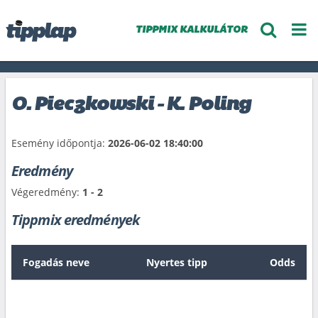
TIPPMIX KALKULÁTOR
O. Pieczkowski - K. Poling
Esemény időpontja:
2026-06-02 18:40:00
Eredmény
Végeredmény:
1 - 2
Tippmix eredmények
Fogadás neve
Nyertes tipp
Odds