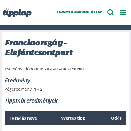
TIPPMIX KALKULÁTOR
Franciaország -
Elefántcsontpart
Esemény időpontja:
2026-06-04 21:10:00
Eredmény
Végeredmény:
1 - 2
Tippmix eredmények
Fogadás neve
Nyertes tipp
Odds