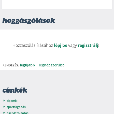
hozzászólások
Hozzászólás írásához
lépj be
vagy
regisztrálj
!
legújabb
|
legnépszerűbb
RENDEZÉS:
címkék
tippmix
sportfogadás
esélylatolgatás