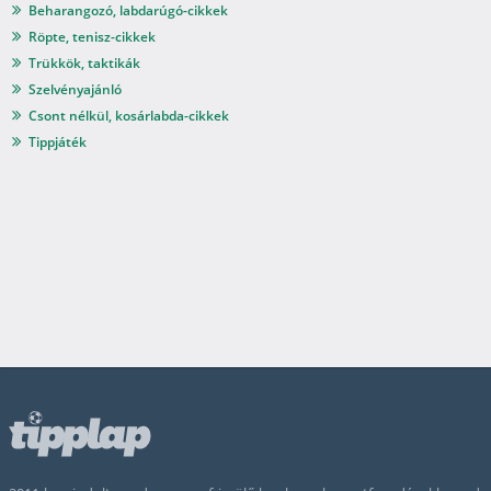
Beharangozó, labdarúgó-cikkek
Röpte, tenisz-cikkek
Trükkök, taktikák
Szelvényajánló
Csont nélkül, kosárlabda-cikkek
Tippjáték