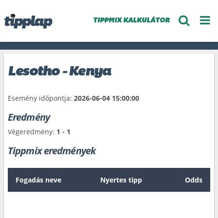
TIPPMIX KALKULÁTOR
Lesotho - Kenya
Esemény időpontja:
2026-06-04 15:00:00
Eredmény
Végeredmény:
1 - 1
Tippmix eredmények
Fogadás neve
Nyertes tipp
Odds