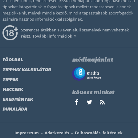
2011-ben indult, rendszeresen frissülő honlapunk sportfogadásokhoz ad
tippeket látogatóinak. A fogadási tippek mellett rendszeresen jelennek
meg cikkeink, melyek mind a kezdő, mind a tapasztaltabb sportfogadók
számára hasznos információkkal szolgálnak.
Szerencsejátékban 18 éven aluli személyek nem vehetnek
részt.
További információk
médiaajánlat
FŐOLDAL
TIPPMIX KALKULÁTOR
TIPPEK
MECCSEK
kövess minket
EREDMÉNYEK
DUMALÁDA
Impresszum
–
Adatkezelés
–
Felhasználási feltételek