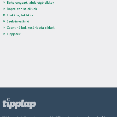
Beharangozó, labdarúgó-cikkek
Röpte, tenisz-cikkek
Trükkök, taktikák
Szelvényajánló
Csont nélkül, kosárlabda-cikkek
Tippjáték