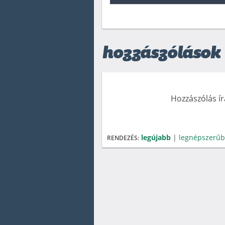
hozzászólások
Hozzászólás í
legújabb
|
legnépszerű
RENDEZÉS: