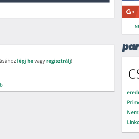
N
par
rásához
lépj be
vagy
regisztrálj
!
bb
ered
Prim
Nemz
Linkc