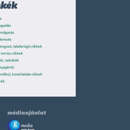
mkék
x
fogadás
atolgatás
elemzés
angozó, labdarúgó-cikkek
 tenisz-cikkek
k, taktikák
nyajánló
nélkül, kosárlabda-cikkek
ték
médiaajánlat