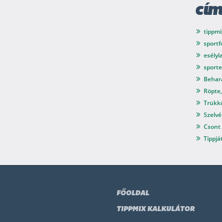
cí
tippmi
sport
esélyl
sport
Behar
Röpte,
Trükkö
Szelvé
Csont 
Tippjá
FŐOLDAL
TIPPMIX KALKULÁTOR