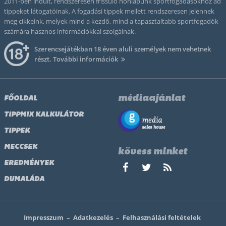
2011-ben indult, rendszeresen frissülő honlapunk sportfogadásokhoz ad
tippeket látogatóinak. A fogadási tippek mellett rendszeresen jelennek
meg cikkeink, melyek mind a kezdő, mind a tapasztaltabb sportfogadók
számára hasznos információkkal szolgálnak.
Szerencsejátékban 18 éven aluli személyek nem vehetnek
részt.
További információk
médiaajánlat
FŐOLDAL
TIPPMIX KALKULÁTOR
TIPPEK
MECCSEK
kövess minket
EREDMÉNYEK
DUMALÁDA
Impresszum
–
Adatkezelés
–
Felhasználási feltételek