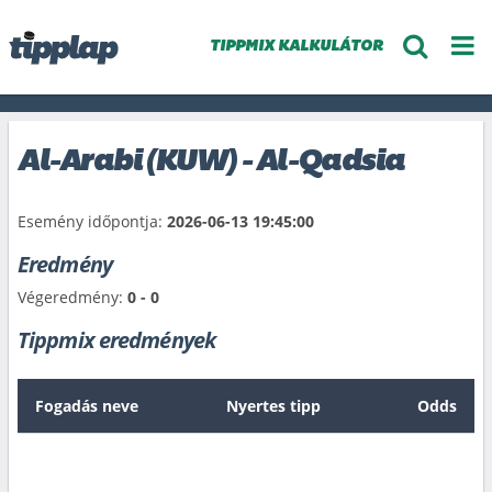
TIPPMIX KALKULÁTOR
Al-Arabi (KUW) - Al-Qadsia
Esemény időpontja:
2026-06-13 19:45:00
Eredmény
Végeredmény:
0 - 0
Tippmix eredmények
Fogadás neve
Nyertes tipp
Odds