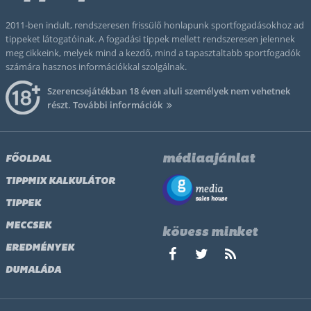
2011-ben indult, rendszeresen frissülő honlapunk sportfogadásokhoz ad
tippeket látogatóinak. A fogadási tippek mellett rendszeresen jelennek
meg cikkeink, melyek mind a kezdő, mind a tapasztaltabb sportfogadók
számára hasznos információkkal szolgálnak.
Szerencsejátékban 18 éven aluli személyek nem vehetnek
részt.
További információk
médiaajánlat
FŐOLDAL
TIPPMIX KALKULÁTOR
TIPPEK
MECCSEK
kövess minket
EREDMÉNYEK
DUMALÁDA