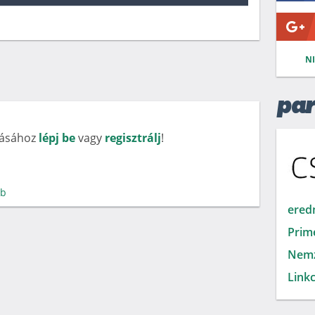
N
par
rásához
lépj be
vagy
regisztrálj
!
bb
ered
Prim
Nemz
Linkc