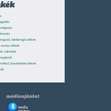
mkék
x
fogadás
atolgatás
elemzés
angozó, labdarúgó-cikkek
 tenisz-cikkek
k, taktikák
nyajánló
nélkül, kosárlabda-cikkek
ték
médiaajánlat