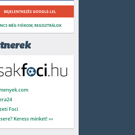
BEJELENTKEZÉS GOOGLE-LEL
INCS MÉG FIÓKOM, REGISZTRÁLOK
tnerek
menyek.com
era24
eti Foci
sere? Keress minket! ›››