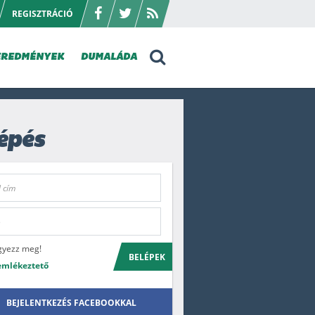
REGISZTRÁCIÓ
EREDMÉNYEK
DUMALÁDA
épés
gyezz meg!
BELÉPEK
emlékeztető
BEJELENTKEZÉS FACEBOOKKAL