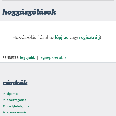
hozzászólások
Hozzászólás írásához
lépj be
vagy
regisztrálj
!
legújabb
|
legnépszerűbb
RENDEZÉS:
címkék
tippmix
sportfogadás
esélylatolgatás
sportelemzés