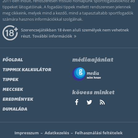
2011-ben indult, rendszeresen frissülő honlapunk sportfogadásokhoz ad
tippeket látogatóinak. A fogadási tippek mellett rendszeresen jelennek
meg cikkeink, melyek mind a kezdő, mind a tapasztaltabb sportfogadók
számára hasznos információkkal szolgálnak.
Szerencsejátékban 18 éven aluli személyek nem vehetnek
részt.
További információk
médiaajánlat
FŐOLDAL
TIPPMIX KALKULÁTOR
TIPPEK
MECCSEK
kövess minket
EREDMÉNYEK
DUMALÁDA
Impresszum
–
Adatkezelés
–
Felhasználási feltételek