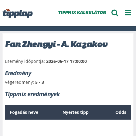
TIPPMIX KALKULÁTOR
Fan Zhengyi - A. Kazakov
Esemény időpontja:
2026-06-17 17:00:00
Eredmény
Végeredmény:
5 - 3
Tippmix eredmények
Fogadás neve
Nyertes tipp
Odds