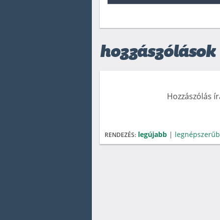
hozzászólások
Hozzászólás í
legújabb
|
legnépszerű
RENDEZÉS: