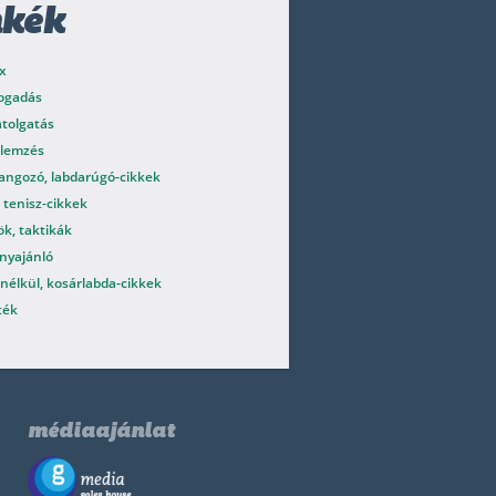
mkék
x
fogadás
atolgatás
elemzés
angozó, labdarúgó-cikkek
 tenisz-cikkek
k, taktikák
nyajánló
nélkül, kosárlabda-cikkek
ték
médiaajánlat