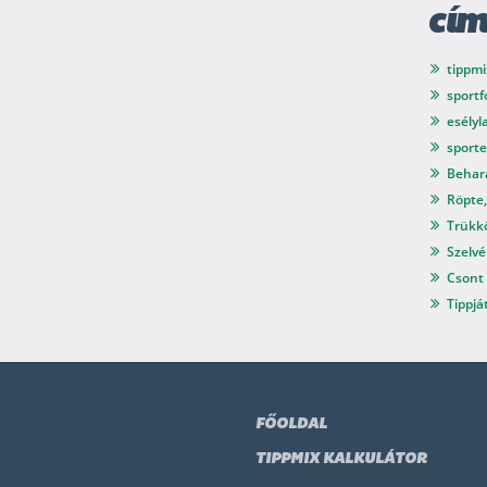
cí
tippmi
sport
esélyl
sport
Behar
Röpte,
Trükkö
Szelvé
Csont 
Tippjá
FŐOLDAL
TIPPMIX KALKULÁTOR