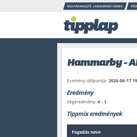
BEHARANGOZÓ, LABDARÚGÓ-CIKKEK
TRÜ
Hammarby - A
Esemény időpontja:
2026-06-17 19
Eredmény
Végeredmény:
4 - 1
Tippmix eredmények
Fogadás neve