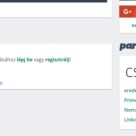
N
par
rásához
lépj be
vagy
regisztrálj
!
bb
ered
Prim
Nemz
Linkc