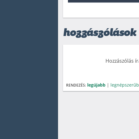
hozzászólások
Hozzászólás í
legújabb
|
legnépszerű
RENDEZÉS: