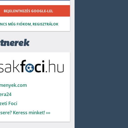
BEJELENTKEZÉS GOOGLE-LEL
INCS MÉG FIÓKOM, REGISZTRÁLOK
tnerek
menyek.com
era24
eti Foci
sere? Keress minket! ›››