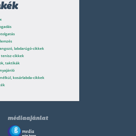
mkék
x
fogadás
atolgatás
elemzés
angozó, labdarúgó-cikkek
 tenisz-cikkek
k, taktikák
nyajánló
nélkül, kosárlabda-cikkek
ték
médiaajánlat