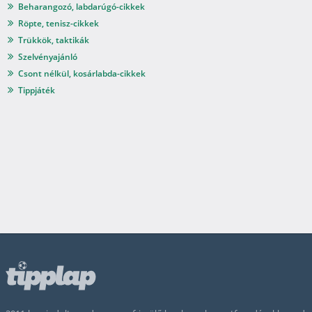
Beharangozó, labdarúgó-cikkek
Röpte, tenisz-cikkek
Trükkök, taktikák
Szelvényajánló
Csont nélkül, kosárlabda-cikkek
Tippjáték